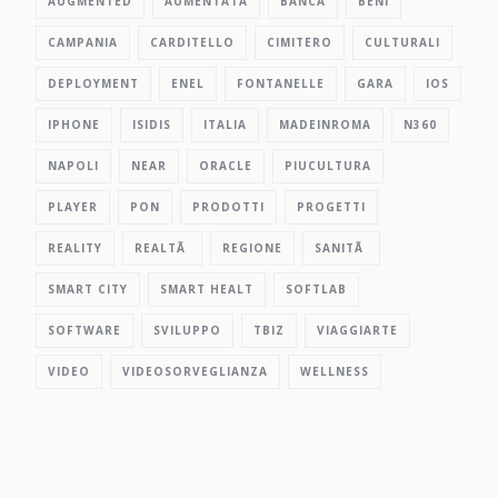
AUGMENTED
AUMENTATA
BANCA
BENI
CAMPANIA
CARDITELLO
CIMITERO
CULTURALI
DEPLOYMENT
ENEL
FONTANELLE
GARA
IOS
IPHONE
ISIDIS
ITALIA
MADEINROMA
N360
NAPOLI
NEAR
ORACLE
PIUCULTURA
PLAYER
PON
PRODOTTI
PROGETTI
REALITY
REALTÃ
REGIONE
SANITÃ
SMART CITY
SMART HEALT
SOFTLAB
SOFTWARE
SVILUPPO
TBIZ
VIAGGIARTE
VIDEO
VIDEOSORVEGLIANZA
WELLNESS