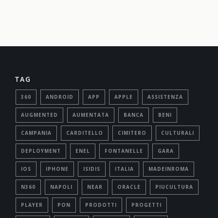
TAG
360
ANDROID
APP
APPLE
ASSISTENZA
AUGMENTED
AUMENTATA
BANCA
BENI
CAMPANIA
CARDITELLO
CIMITERO
CULTURALI
DEPLOYMENT
ENEL
FONTANELLE
GARA
IOS
IPHONE
ISIDIS
ITALIA
MADEINROMA
N360
NAPOLI
NEAR
ORACLE
PIUCULTURA
PLAYER
PON
PRODOTTI
PROGETTI