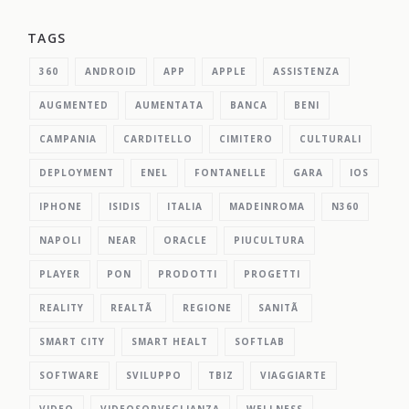
TAGS
360
ANDROID
APP
APPLE
ASSISTENZA
AUGMENTED
AUMENTATA
BANCA
BENI
CAMPANIA
CARDITELLO
CIMITERO
CULTURALI
DEPLOYMENT
ENEL
FONTANELLE
GARA
IOS
IPHONE
ISIDIS
ITALIA
MADEINROMA
N360
NAPOLI
NEAR
ORACLE
PIUCULTURA
PLAYER
PON
PRODOTTI
PROGETTI
REALITY
REALTÃ
REGIONE
SANITÃ
SMART CITY
SMART HEALT
SOFTLAB
SOFTWARE
SVILUPPO
TBIZ
VIAGGIARTE