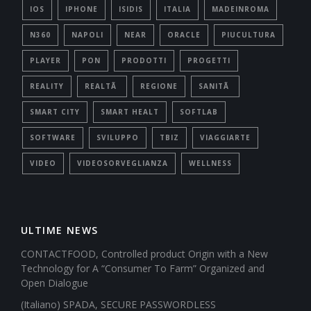
IOS
IPHONE
ISIDIS
ITALIA
MADEINROMA
N360
NAPOLI
NEAR
ORACLE
PIUCULTURA
PLAYER
PON
PRODOTTI
PROGETTI
REALITY
REALTÃ
REGIONE
SANITÃ
SMART CITY
SMART HEALT
SOFTLAB
SOFTWARE
SVILUPPO
TBIZ
VIAGGIARTE
VIDEO
VIDEOSORVEGLIANZA
WELLNESS
ULTIME NEWS
CONTACTFOOD, Controlled product Origin with a New
Technology for A “Consumer To Farm” Organized and
Open Dialogue
(Italiano) SPADA, SECURE PASSWORDLESS