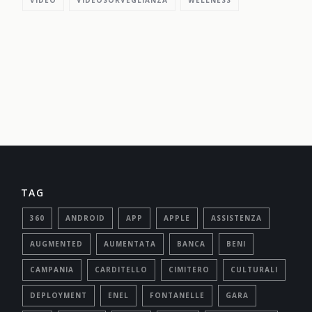
VIDEO
VIDEOSORVEGLIANZA
WELLNESS
TAG
360
ANDROID
APP
APPLE
ASSISTENZA
AUGMENTED
AUMENTATA
BANCA
BENI
CAMPANIA
CARDITELLO
CIMITERO
CULTURALI
DEPLOYMENT
ENEL
FONTANELLE
GARA