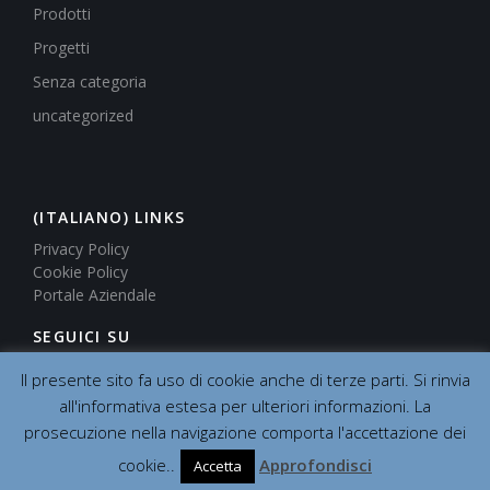
Prodotti
Progetti
Senza categoria
uncategorized
(ITALIANO) LINKS
Privacy Policy
Cookie Policy
Portale Aziendale
SEGUICI SU
Il presente sito fa uso di cookie anche di terze parti. Si rinvia
all'informativa estesa per ulteriori informazioni. La
prosecuzione nella navigazione comporta l'accettazione dei
cookie..
Approfondisci
Accetta