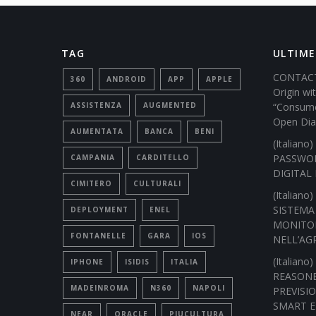
TAG
ULTIME
CONTACT
360
ANDROID
APP
APPLE
Origin w
ASSISTENZA
AUGMENTED
“Consume
Open Dia
AUMENTATA
BANCA
BENI
(Italian
PASSWOR
CAMPANIA
CARDITELLO
DIGITAL 
CIMITERO
CULTURALI
(Italian
SISTEMA
DEPLOYMENT
ENEL
MONITOR
FONTANELLE
GARA
IOS
NELL’AG
(Italian
IPHONE
ISIDIS
ITALIA
REASONE
MADEINROMA
N360
NAPOLI
PREVISI
SMART 
NEAR
ORACLE
PIUCULTURA