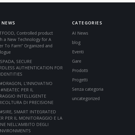
 NEWS
CATEGORIES
FOOD, Controlled product
AI News
ith a New Technology for A
blog
r To Farm” Organized and
Eventi
logue
Gare
o) SPADA, SECURE
DLESS AUTHENTICATION FOR
Prodotti
IDENTITIES
Progetti
o) #DRAGON, L’INNOVATIVO
Senza categoria
 #NEATEC PER IL
AGGIO INTELLIGENTE
uncategorized
RICOLTURA DI PRECISIONE
o) #SIRE, SMART INTEGRATED
R PER IL MONITORAGGIO E LA
ONE NELL’AMBITO DEGLI
ENVIRONMENTS