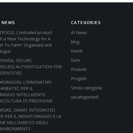
 NEWS
CATEGORIES
FOOD, Controlled product
AI News
ith a New Technology for A
blog
r To Farm” Organized and
Eventi
logue
Gare
o) SPADA, SECURE
DLESS AUTHENTICATION FOR
Prodotti
IDENTITIES
Progetti
o) #DRAGON, L’INNOVATIVO
Senza categoria
 #NEATEC PER IL
AGGIO INTELLIGENTE
uncategorized
RICOLTURA DI PRECISIONE
o) #SIRE, SMART INTEGRATED
R PER IL MONITORAGGIO E LA
ONE NELL’AMBITO DEGLI
ENVIRONMENTS