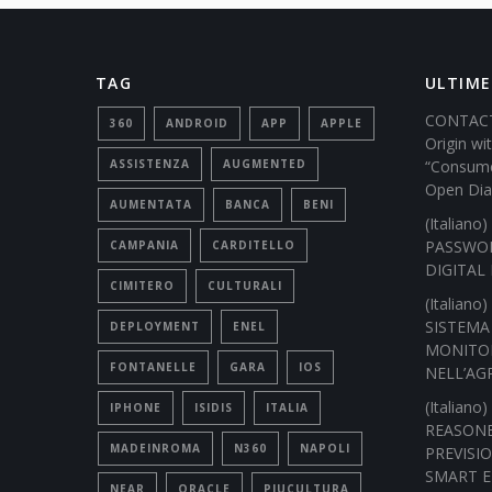
TAG
ULTIME
CONTACT
360
ANDROID
APP
APPLE
Origin w
ASSISTENZA
AUGMENTED
“Consume
Open Dia
AUMENTATA
BANCA
BENI
(Italian
PASSWOR
CAMPANIA
CARDITELLO
DIGITAL 
CIMITERO
CULTURALI
(Italian
SISTEMA
DEPLOYMENT
ENEL
MONITOR
FONTANELLE
GARA
IOS
NELL’AG
(Italian
IPHONE
ISIDIS
ITALIA
REASONE
MADEINROMA
N360
NAPOLI
PREVISI
SMART 
NEAR
ORACLE
PIUCULTURA