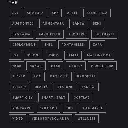
TAG
360
ANDROID
APP
APPLE
ASSISTENZA
AUGMENTED
AUMENTATA
BANCA
BENI
CAMPANIA
CARDITELLO
CIMITERO
CULTURALI
DEPLOYMENT
ENEL
FONTANELLE
GARA
IOS
IPHONE
ISIDIS
ITALIA
MADEINROMA
N360
NAPOLI
NEAR
ORACLE
PIUCULTURA
PLAYER
PON
PRODOTTI
PROGETTI
REALITY
REALTÃ
REGIONE
SANITÃ
SMART CITY
SMART HEALT
SOFTLAB
SOFTWARE
SVILUPPO
TBIZ
VIAGGIARTE
VIDEO
VIDEOSORVEGLIANZA
WELLNESS