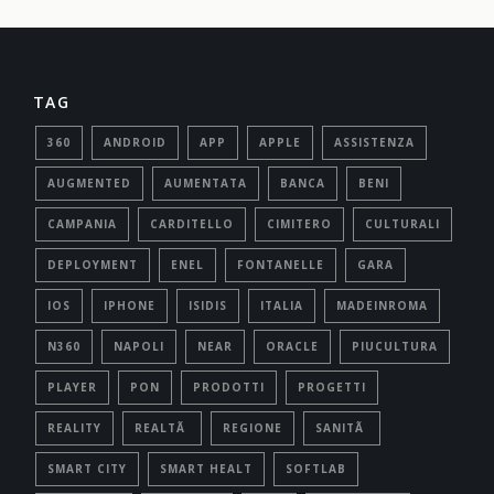
TAG
360
ANDROID
APP
APPLE
ASSISTENZA
AUGMENTED
AUMENTATA
BANCA
BENI
CAMPANIA
CARDITELLO
CIMITERO
CULTURALI
DEPLOYMENT
ENEL
FONTANELLE
GARA
IOS
IPHONE
ISIDIS
ITALIA
MADEINROMA
N360
NAPOLI
NEAR
ORACLE
PIUCULTURA
PLAYER
PON
PRODOTTI
PROGETTI
REALITY
REALTÃ
REGIONE
SANITÃ
SMART CITY
SMART HEALT
SOFTLAB