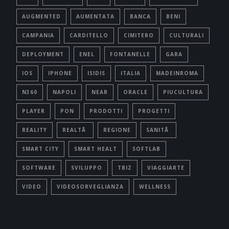
AUGMENTED
AUMENTATA
BANCA
BENI
CAMPANIA
CARDITELLO
CIMITERO
CULTURALI
DEPLOYMENT
ENEL
FONTANELLE
GARA
IOS
IPHONE
ISIDIS
ITALIA
MADEINROMA
N360
NAPOLI
NEAR
ORACLE
PIUCULTURA
PLAYER
PON
PRODOTTI
PROGETTI
REALITY
REALTÃ
REGIONE
SANITÃ
SMART CITY
SMART HEALT
SOFTLAB
SOFTWARE
SVILUPPO
TBIZ
VIAGGIARTE
VIDEO
VIDEOSORVEGLIANZA
WELLNESS