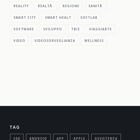
REALITY
REALTÃ
REGIONE
SANITÃ
SMART CITY
SMART HEALT
SOFTLAB
SOFTWARE
SVILUPPO
TBIZ
VIAGGIARTE
VIDEO
VIDEOSORVEGLIANZA
WELLNESS
TAG
360
ANDROID
APP
APPLE
ASSISTENZA