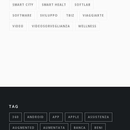
SMART CITY
SMART HEALT
SOFTLAB
SOFTWARE
SVILUPPO
TBIZ
VIAGGIARTE
VIDEO
VIDEOSORVEGLIANZA
WELLNESS
TAG
360
ANDROID
APP
APPLE
ASSISTENZA
AUGMENTED
AUMENTATA
BANCA
BENI