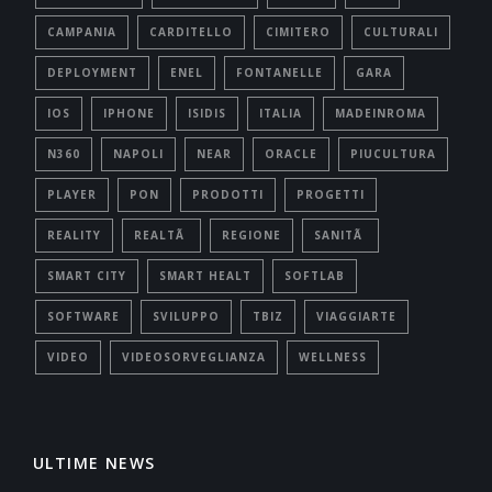
CAMPANIA
CARDITELLO
CIMITERO
CULTURALI
DEPLOYMENT
ENEL
FONTANELLE
GARA
IOS
IPHONE
ISIDIS
ITALIA
MADEINROMA
N360
NAPOLI
NEAR
ORACLE
PIUCULTURA
PLAYER
PON
PRODOTTI
PROGETTI
REALITY
REALTÃ
REGIONE
SANITÃ
SMART CITY
SMART HEALT
SOFTLAB
SOFTWARE
SVILUPPO
TBIZ
VIAGGIARTE
VIDEO
VIDEOSORVEGLIANZA
WELLNESS
ULTIME NEWS