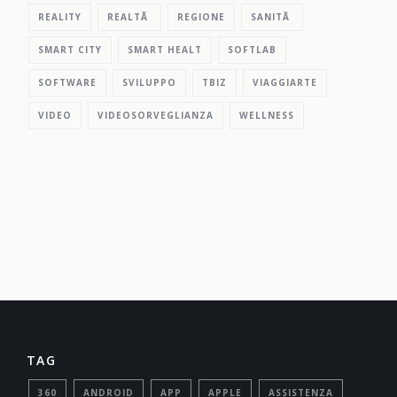
REALITY
REALTÃ
REGIONE
SANITÃ
SMART CITY
SMART HEALT
SOFTLAB
SOFTWARE
SVILUPPO
TBIZ
VIAGGIARTE
VIDEO
VIDEOSORVEGLIANZA
WELLNESS
TAG
360
ANDROID
APP
APPLE
ASSISTENZA