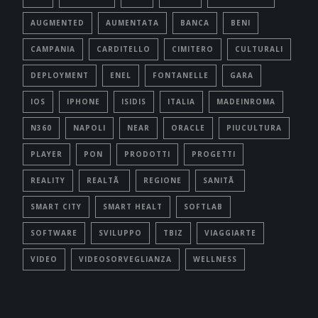
AUGMENTED
AUMENTATA
BANCA
BENI
CAMPANIA
CARDITELLO
CIMITERO
CULTURALI
DEPLOYMENT
ENEL
FONTANELLE
GARA
IOS
IPHONE
ISIDIS
ITALIA
MADEINROMA
N360
NAPOLI
NEAR
ORACLE
PIUCULTURA
PLAYER
PON
PRODOTTI
PROGETTI
REALITY
REALTÃ
REGIONE
SANITÃ
SMART CITY
SMART HEALT
SOFTLAB
SOFTWARE
SVILUPPO
TBIZ
VIAGGIARTE
VIDEO
VIDEOSORVEGLIANZA
WELLNESS