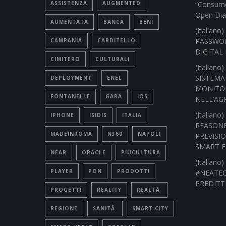
ASSISTENZA
AUGMENTED
“Consume
Open Dia
AUMENTATA
BANCA
BENI
(Italian
PASSWOR
CAMPANIA
CARDITELLO
DIGITAL 
CIMITERO
CULTURALI
(Italian
SISTEMA
DEPLOYMENT
ENEL
MONITOR
FONTANELLE
GARA
IOS
NELL’AG
(Italian
IPHONE
ISIDIS
ITALIA
REASONE
MADEINROMA
N360
NAPOLI
PREVISI
SMART 
NEAR
ORACLE
PIUCULTURA
(Italian
PLAYER
PON
PRODOTTI
#NEATEC
PREDITT
PROGETTI
REALITY
REALTÃ
REGIONE
SANITÃ
SMART CITY