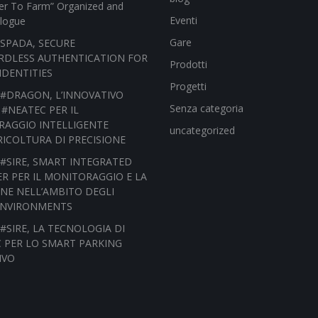
r To Farm” Organized and
Eventi
logue
Gare
o) SPADA, SECURE
DLESS AUTHENTICATION FOR
Prodotti
IDENTITIES
Progetti
o) #DRAGON, L’INNOVATIVO
Senza categoria
 #NEATEC PER IL
AGGIO INTELLIGENTE
uncategorized
RICOLTURA DI PRECISIONE
o) #SIRE, SMART INTEGRATED
R PER IL MONITORAGGIO E LA
ONE NELL’AMBITO DEGLI
ENVIRONMENTS
o) #SIRE, LA TECNOLOGIA DI
 PER LO SMART PARKING
IVO