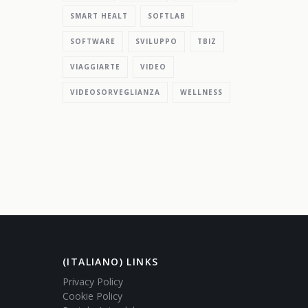
SMART HEALT
SOFTLAB
SOFTWARE
SVILUPPO
TBIZ
VIAGGIARTE
VIDEO
VIDEOSORVEGLIANZA
WELLNESS
(ITALIANO) LINKS
Privacy Policy
Cookie Policy