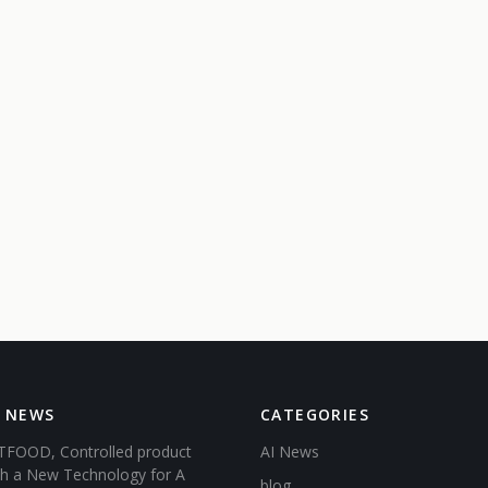
 NEWS
CATEGORIES
FOOD, Controlled product
AI News
ith a New Technology for A
blog