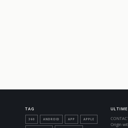
TAG
ULTIME
CONTACT
360
ANDROID
APP
APPLE
Origin w